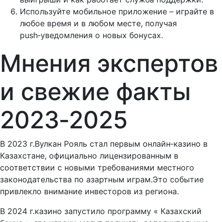
Используйте мобильное приложение – играйте в
любое время и в любом месте, получая
push‑уведомления о новых бонусах.
Мнения экспертов
и свежие факты
2023‑2025
В 2023 г.Вулкан Рояль стал первым онлайн‑казино в
Казахстане, официально лицензированным в
соответствии с новыми требованиями местного
законодательства по азартным играм.Это событие
привлекло внимание инвесторов из региона.
В 2024 г.казино запустило программу « Казахский