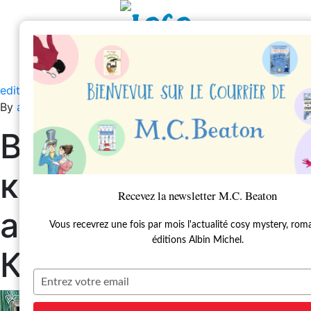
Panneau de gestion des cookies
edit
By
adminmcbeaton
•
mai 19, 2026
Вулкан Рояль –
как казино меняет
Recevez la newsletter M.C. Beaton
азарт в
Vous recevrez une fois par mois l'actualité cosy mystery, ro
éditions Albin Michel.
Казахстане
Saisissez
votre
e-