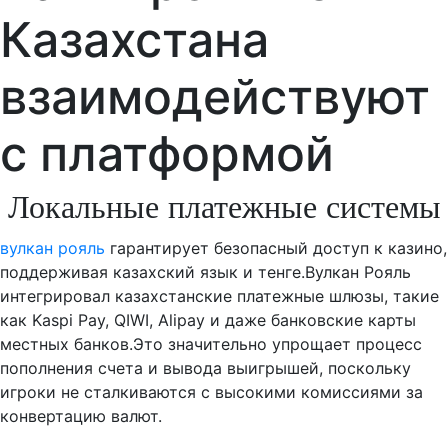
Казахстана
взаимодействуют
с платформой
Локальные платежные системы
вулкан рояль
гарантирует безопасный доступ к казино,
поддерживая казахский язык и тенге.Вулкан Рояль
интегрировал казахстанские платежные шлюзы, такие
как Kaspi Pay, QIWI, Alipay и даже банковские карты
местных банков.Это значительно упрощает процесс
пополнения счета и вывода выигрышей, поскольку
игроки не сталкиваются с высокими комиссиями за
конвертацию валют.