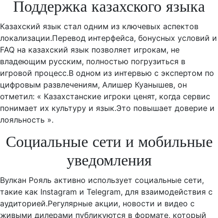
Поддержка казахского языка
Казахский язык стал одним из ключевых аспектов
локализации.Перевод интерфейса, бонусных условий и
FAQ на казахский язык позволяет игрокам, не
владеющим русским, полностью погрузиться в
игровой процесс.В одном из интервью с экспертом по
цифровым развлечениям, Алишер Куанышев, он
отметил: « Казахстанские игроки ценят, когда сервис
понимает их культуру и язык.Это повышает доверие и
лояльность ».
Социальные сети и мобильные
уведомления
Вулкан Рояль активно использует социальные сети,
такие как Instagram и Telegram, для взаимодействия с
аудиторией.Регулярные акции, новости и видео с
живыми дилерами публикуются в формате, который