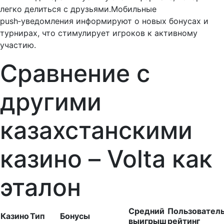
легко делиться с друзьями.Мобильные
push‑уведомления информируют о новых бонусах и
турнирах, что стимулирует игроков к активному
участию.
Сравнение с
другими
казахстанскими
казино – Volta как
эталон
Средний
Пользовател
Казино
Тип
Бонусы
выигрыш
рейтинг