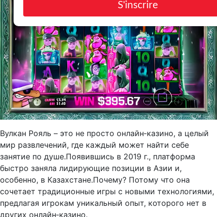
S'inscrire
mail
Вулкан Рояль – это не просто онлайн‑казино, а целый
мир развлечений, где каждый может найти себе
занятие по душе.Появившись в 2019 г., платформа
быстро заняла лидирующие позиции в Азии и,
особенно, в Казахстане.Почему? Потому что она
сочетает традиционные игры с новыми технологиями,
предлагая игрокам уникальный опыт, которого нет в
других онлайн‑казино.